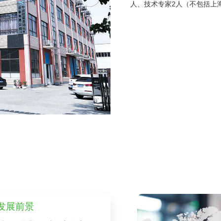
人、技术专家2人（不包括上
发展前景