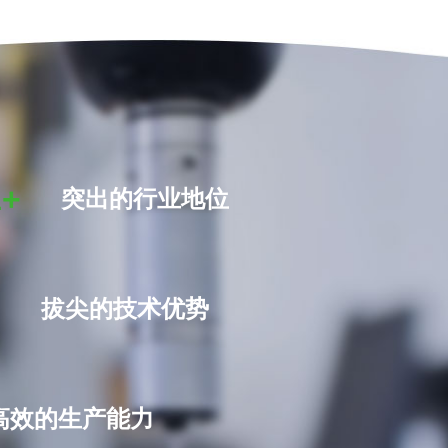
1+
突出的行业地位
+
拔尖的技术优势
高效的生产能力