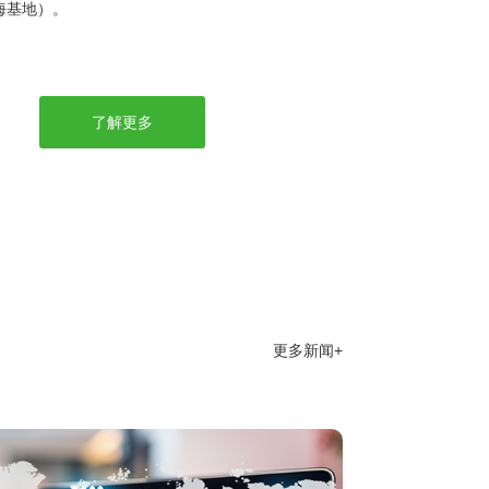
海基地）。
了解更多
更多新闻+