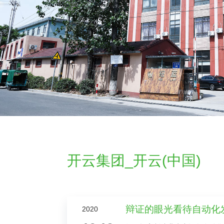
开云集团_开云(中国)
辩证的眼光看待自动化
2020