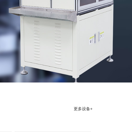
更多设备+