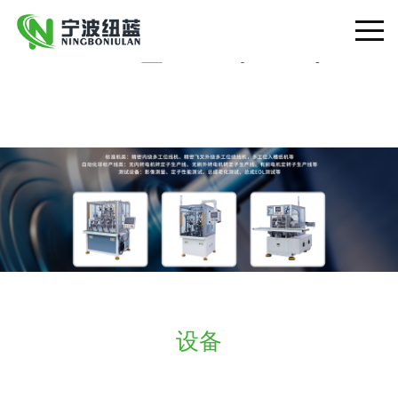
开云集团_开云(中国)
Toggle
navigat
设备