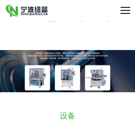
开云集团_开云(中国)
Toggle
navigat
设备