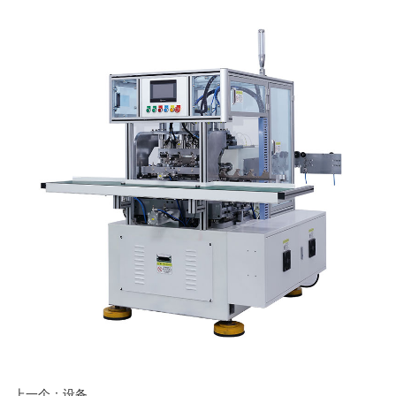
上一个：
设备